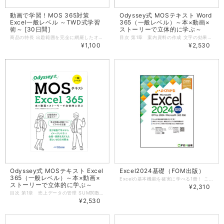
動画で学習！MOS 365対策
Odyssey式 MOSテキスト Word
Excel一般レベル ～TWD式学習
365（一般レベル）～本×動画×
術～ [30日間]
ストーリーで立体的に学ぶ～
商品の特長 出題範囲を完全に網羅したオデッセイ・オリジナルMOS試験対策動画教材です。動画の視聴を通じて、各操作を行った場合の動きを実際に見ることができますので、Excelに不慣れな方であっても素早く各機能の理解を深めていくことができます。また、各機能をどのようなシーンで活用できるのかをイメージしながら学習を進めていきますので、機能を知っているだけでは終わらない、本物の「使えるスキル」が身につきます。 ※学習するには、日本語版のMicrosoft 365または Office 2021が必要となります。 ※動画では、Microsoft 365 Apps for business（バージョン2202）を使用しているため、使用環境により画面の表示が異なる場合があります。 ご利用の流れ 動画はクレジットカードでの決済完了後、すぐにご視聴いただけます。（銀行振込はご利用になれません） アオテンのマイページにある「購入済み動画」メニューから、[この動画を見る]ボタンをクリックし、学習を開始します。 視聴期間は、購入後30日間です。 学べる内容 Excelの主な機能を利用して、セルやセル範囲への書式設定、数式の作成、テーブル機能、グラフの作成・編集などExcelの基本的な操作を学ぶことができます。 ワークシートやブックの管理 ・ブックにデータをインポートする ・ブック内を移動する ・ワークシートやブックの書式を設定する ・オプションと表示をカスタマイズする ・共同作業と配付のためにブックを準備する セルやセル範囲のデータの管理 ・シートのデータを操作する ・セルやセル範囲の書式を設定する ・名前付き範囲を定義する、参照する ・データを視覚的にまとめる テーブルとテーブルのデータの管理 ・テーブルを作成する、書式設定する ・テーブルを変更する ・テーブルのデータをフィルターする、並べ替える 数式や関数を使用した演算の実行 ・参照を追加する ・データを計算する、加工する ・文字列を変更する、書式設定する グラフの管理 ・グラフを作成する ・グラフを変更する ・グラフを書式設定する 動画の詳細 マイクロソフト オフィス スペシャリスト（MOS）試験の試験科目「Excel 365」の出題範囲に含まれる機能を、9つのテーマに分けてご紹介します。この教材では、出題範囲の機能を順番に紹介するのではなく、9つのテーマ内でそれらの機能を横断的にご紹介するため、各機能をどんな時に使うのか、より具体的にイメージしながら学習を進めていくことができます。また、動画での学習後には模擬演習問題も用意されています。模擬演習問題を行うことでどのくらい理解できているかを確認し、本試験に備えます。 【動画テーマ】（動画再生時間：04:11:06） テーマ1：来客数の集計を行い、データからわかる情報をまとめる（動画再生時間：約38分） テーマ2：回線速度調査の結果に基づき、調査報告書を作成する（動画再生時間：約19分） テーマ3：途中まで作成している見積書を完成させる（動画再生時間：約21分） テーマ4：受注データをExcelブックに取り込み、前月と同じ体裁に整える（動画再生時間：約33分） テーマ5：メーカー3社の洗剤の評価結果をレーダーチャート、横棒グラフで表示する（動画再生時間：約23分） テーマ6：パンフレットごとの在庫管理シートから全体の在庫管理表を作成する（動画再生時間：約32分） テーマ7：来客数集計のデータからわかる情報をまとめる（動画再生時間：約32分） テーマ8：外部データを取り込み、Excelの様々な機能を使って編集する（1）（動画再生時間：約24分） テーマ9：外部データを取り込み、Excelの様々な機能を使って編集する（2）（動画再生時間：約21分） 学習前提要件 動画内では、下記操作を理解していることを前提に解説しています。 ・新規ブックの作成、ファイルを開く、ファイルを保存する ・セル・シート・ブックの違いを説明できる ・文字入力ができる（半角・全角、大文字・小文字の切り替え含む） ・シートの挿入・削除、シート名を変更できる ・四則演算子を使った数式が作成できる ・データのコピー、移動ができる ・ワークシートの表示倍率を変更できる 学習環境について 操作ファイルを使用した学習や、模擬演習問題を利用するためには以下の環境が必要です。スマートフォン/タブレットを使用した学習は想定しておりません。 OS Windows 11 アプリ 日本語版のMicrosoft 365 または Excel 2021 ※本商品の動画、模擬演習問題は以下の環境で作成されています。 OS：Windows 11 Pro（64ビット） Office バージョン：Microsoft 365 Apps for business（バージョン2202、テーマ9作業４のみバージョン2408） ご利用環境により、画面の表示が異なる場合や、記載の操作が行えない場合があります。あらかじめご了承ください。 ※上記の動作環境は、2025年11月時点のものです。 お問合せについて 動画の視聴方法や受講用データのダウンロードに関するお問合せは、お問合せフォームより受け付けております。なお、本講座は自学自習教材のため、動画で紹介されている内容を超えるご質問、動画で紹介している操作手順以外のご質問、個人指導に相当するご質問などには、お答えできませんので、あらかじめご了承ください。 動画の視聴環境について ■PC OS Windows 11 ブラウザ Microsoft Edge 最新バージョン、Chrome 最新バージョン、Firefox 最新バージョン ■スマートフォン/タブレット HLSストリーミング再生に対応している端末であれば基本的に視聴が可能ですが、各社端末の仕様によって動作が異なります。 WiFi、LTE、5Gなど高速で安定したインターネット接続をご利用ください。 ※上記の動作環境は、2026年1月時点のものです 配信方法について ストリーミングでの視聴となります。 動画を視聴する際、インターネットに接続されていない環境では、動画を視聴することはできませんのでご注意ください。
目次 第1章 案内資料の作成 文字の効果とスタイルの設定｜書式のコピーとクリア｜段落書式の設定（インデントの設定｜行間と段落前後の間隔）｜行頭文字の変更と記号の挿入｜文字列を置換する 第2章 オリジナルポスターの作成 図形の挿入と書式設定｜図の操作（図の挿入と配置｜背景の削除｜アート効果とスタイルの設定）｜ページの色とページ罫線｜テキストボックスの挿入 第3章 社内資料の作成 表の作成｜段組みの設定｜SmartArtグラフィックの設定｜セクション区切りの挿入とページ設定｜ファイルの保存と共有 第4章 テンプレートの作成 オブジェクトの操作（アイコンの挿入と移動｜オブジェクトの編集）｜箇条書きとレベルの変更｜スクリーンショット｜セルの結合と分割｜透かしの挿入・テンプレート保存 第5章 チラシの作成 表のサイズ調整とデータの並べ替え｜特殊文字の挿入と行頭文字の変更｜3Dモデルの書式と図のスタイル｜リンクの編集｜日付の挿入｜プロパティとアクセシビリティ（プロパティの変更｜アクセシビリティチェックと修正） 第6章 レポートの作成 目次の作成（改ページと目次の挿入｜ページ番号の挿入）｜脚注の挿入と変更｜スタイルセットの適用｜画像の配置・代替テキストの設定｜ブックマークとリンクの設定｜印刷の設定 第7章 運動会のプログラム 表の作成（文字列を表に変換｜表の調整｜表の並べ替えと分割）｜段落番号の振り直し｜目次の作成｜3Dモデルの挿入・設定｜図形の挿入・書式設定とテキストの追加 第8章 プロジェクト資料の作成 変更履歴の設定と表示｜コメント（コメントの返信と解決｜コメントの追加と削除）｜番号書式の変更｜編集記号と隠し文字｜SmartArt グラフィックの挿入｜タイトル行の繰り返し・表の解除 第9章 日程表の作成 用紙の設定｜文字列の置換、検索、移動（文字列の置換｜文字列の検索と移動）｜変更履歴の閲覧と反映｜文書の検査（互換性チェック｜ドキュメント検査）｜ドキュメント情報の追加と利用｜変更履歴のロック 学習前提要件 本書では、以下の操作を理解していることを前提に解説しています。 ・新規文書の作成、ファイルを開く、ファイルを保存する ・文字入力ができる（半角・全角、大文字・小文字の切り替え含む） ・文字のフォント・サイズ・配置が変更できる ・データのコピー、移動ができる ・文書の表示倍率を変更できる 学習用データのご提供 本書内で使用する学習用データ、章末問題解説、模擬テスト用ファイルなどをご用意しています。ダウンロードして学習を進めてください。 ご購入者さまへ 下記からダウンロードしてお使いください。（書籍記載のユーザー名とパスワードが必要） 【購入者限定】学習用データ 出版社： オデッセイ コミュニケーションズ著者： Nagomi、株式会社オデッセイコミュニケーションズページ数： 216サイズ： B5判発行年月： 2025/9/8ISBN： 978-4-908327-22-3 テキスト制作環境 OS Windows 11 アプリケーション Microsoft 365 Apps for business（バージョン2410） ※OSやWordのバージョンによって、Wordのリボンの構成やダイアログボックスの名称などが異なることがあります。 ご注意 学習用データや模擬テスト用ファイルを使用して学習するには、お使いのパソコンにWordがインストールされている必要があります。 学習用データや模擬テスト用ファイルのダウンロードには、インターネット回線が必要です。
¥1,100
¥2,530
Odyssey式 MOSテキスト Excel
Excel2024基礎（FOM出版）
365（一般レベル）～本×動画×
Excelの基本機能を確実に学べる1冊！ これからExcel 2024をお使いになる方を対象に、表やグラフの作成からデータベースの利用まで、Excelの基本操作を丁寧に解説しています。また、複数シートの集計や、大きな表を1枚に収めて印刷するテクニックも解説しています。 操作スキルに加え、実践力がアップする多様な練習問題！ 章ごとの復習ができる練習問題を章末に全8問、書籍全体の復習ができる総合問題を全10問、機能や手順を考えながら復習できる実践問題を全2問収録しています。 多様な問題を通して学習内容を復習することで、Excelの操作方法を確実にマスターできます。 Microsoft 365のExcelにも対応！ 本書はOffice 2024の画面図を掲載していますが、Microsoft 365のExcelでもお使いいただけます。アップデートによって機能が更新された場合には、出版サービスのホームページで変更内容をご案内いたします。 学習に役立つ特典が充実！ 本書の学習をはじめる前や、学習後のスキルアップに活用できる特典をPDFファイルでご用意しています。出版サービスのホームページから表示・ダウンロードしてご利用ください。 ■関数一覧 Excel 2024で利用できる主な関数について解説しています。 ■Office 2024の基礎知識 コマンドの実行など、Office 2024の基本的な使い方について解説しています。 ■Windows 11の基礎知識 画面構成、ウィンドウの操作方法など、Windows 11の基本的な使い方について解説しています。 ■OneDriveの基礎知識 OneDriveへの保存、同期など、OneDriveの基本的な使い方について解説しています。 第1章 Excelの基礎知識 この章で学ぶこと STEP1 Excelの概要 STEP2 Excelを起動する STEP3 ブックを開く STEP4 Excelの画面構成 STEP5 ブックを閉じる STEP6 Excelを終了する 第2章 データの入力 この章で学ぶこと STEP1 新しいブックを作成する STEP2 データを入力する STEP3 データを編集する STEP4 セル範囲を選択する STEP5 ブックを保存する STEP6 オートフィルを利用する 練習問題 第3章 表の作成 この章で学ぶこと STEP1 作成するブックを確認する STEP2 関数を入力する STEP3 罫線や塗りつぶしを設定する STEP4 表示形式を設定する STEP5 配置を設定する STEP6 文字の書式を設定する STEP7 列の幅や行の高さを設定する STEP8 行を削除・挿入する STEP9 列を非表示・再表示する 練習問題 第4章 数式の入力 この章で学ぶこと STEP1 作成するブックを確認する STEP2 関数の入力方法を確認する STEP3 いろいろな関数を利用する STEP4 相対参照と絶対参照を使い分ける 練習問題 第5章 複数シートの操作 この章で学ぶこと STEP1 作成するブックを確認する STEP2 シート名を変更する STEP3 グループを設定する STEP4 シートを移動・コピーする STEP5 シート間で集計する 参考学習 別シートのセルを参照する 練習問題 第6章 表の印刷 この章で学ぶこと STEP1 印刷する表を確認する STEP2 表を印刷する STEP3 改ページプレビューを利用する 練習問題 第7章 グラフの作成 この章で学ぶこと STEP1 作成するグラフを確認する STEP2 グラフ機能の概要 STEP3 円グラフを作成する STEP4 縦棒グラフを作成する 練習問題 第8章 データベースの利用 この章で学ぶこと STEP1 操作するデータベースを確認する STEP2 データベース機能の概要 STEP3 表をテーブルに変換する STEP4 データを並べ替える STEP5 データを抽出する STEP6 データベースを効率的に操作する 練習問題 第9章 便利な機能 この章で学ぶこと STEP1 検索・置換する STEP2 PDFファイルとして保存する STEP3 スピルを使って数式の結果を表示する 練習問題 総合問題 総合問題1 総合問題2 総合問題3 総合問題4 総合問題5 総合問題6 総合問題7 総合問題8 総合問題9 総合問題10 実践問題 実践問題をはじめる前に 実践問題1 実践問題2 索引 ショートカットキー一覧
ストーリーで立体的に学ぶ～
¥2,310
目次 第1章 売上データの管理 SUM関数（オートSUM)｜絶対参照を使った計算、数式のコピー｜スパークラインの挿入｜書式のコピー、桁区切りスタイル｜グラフの作成・移動（グラフシート）｜グラフ要素の追加 第2章 授業資料の作成 縦棒グラフの作成・編集｜円グラフの作成・編集（円グラフの作成、グラフスタイルの適用｜グラフ要素やグラフの種類の変更）｜ハイパーリンクの設定｜セルの書式設定、改ページプレビュー｜PDFファイルの作成 第3章 テスト結果の分析 テーブルの作成、構造化参照｜IF関数（IF関数｜セルの配置）｜集計行の表示｜MAX関数・MIN関数｜セルの挿入、AVERAGE関数｜テーブルの解除、条件付き書式の設定 第4章 社員旅行の参加者リストと配布資料の作成 テキストファイルのインポート｜フィルターによるレコードの抽出｜データの集計（COUNTA関数｜四則演算を使った計算）｜データの検索｜セルの結合、セルのスタイルの適用｜セルの表示形式、印刷設定 第5章 売上報告用データの作成 グラフデータの追加（形式を選択して貼り付け｜条件付き書式の削除、グラフデータの追加）｜グラフの行と列の切り替え、代替テキストの設定｜シートの印刷（クイックアクセスツールバーへの追加｜印刷プレビューでの設定）｜データの並べ替え、テーブルスタイルのオプション｜印刷タイトルの設定、フッターの挿入 第6章 売上管理ブックの整理 シートのグループ化（シートのグループ化、書式のクリア｜セルのスタイルの適用・書式設定｜グループ化の解除）｜名前付き範囲の定義・参照（名前付き範囲の定義｜名前付き範囲の参照）｜名前付き範囲への移動｜数式の表示、メモの挿入｜ブックのプロパティの変更 第7章 メールアドレスと社員証番号の作成 文字列の操作（LOWER関数｜LEFT関数｜CONCAT関数）｜TEXTJOIN関数｜列幅の変更、文字を折り返して表示｜列の挿入、LEN関数｜列の削除、ウィンドウ枠の固定 第8章 参加費の集計と座席表作成 セルの削除｜テーブルの調整（スタイルを選択したテーブルの作成｜テーブルの列の追加、連続データの入力｜列幅の調整）｜配列関数（SEQUENCE関数｜SORT関数）｜ブックの検査 第9章 懸賞の抽選と当選者リストの作成 CSVファイルのインポート｜詳細フィルターによるレコードの抽出｜重複しないデータを取り出す（ウィンドウの整列｜UNIQUE関数）｜ランダムな数値の出力（テーブルの作成、列の追加｜連続データの入力、テーブルスタイルの変更｜RANDBETWEEN関数）｜フィルターによる抽出、値の貼り付け 学習前提要件 本書では、以下の操作を理解していることを前提に解説しています。 ・新規ブックの作成、ファイルを開く、ファイルを保存する ・セル・シート・ブックの違いを説明できる ・文字入力ができる（半角・全角、大文字・小文字の切り替え含む） ・シートの挿入・削除、シート名を変更できる ・四則演算子を使った数式が作成できる ・データのコピー、移動ができる ・ワークシートの表示倍率を変更できる 学習用データのご提供 本書内で使用する学習用データ、章末問題解説、模擬テスト用ファイルなどをご用意しています。ダウンロードして学習を進めてください。 ご購入者さまへ 下記からダウンロードしてお使いください。（書籍記載のユーザー名とパスワードが必要） 【購入者限定】学習用データ 出版社： オデッセイ コミュニケーションズ著者： きくちあきこ、株式会社オデッセイコミュニケーションズページ数： 288サイズ： B5判発行年月： 2025/11/4ISBN： 978-4-908327-23-0 テキスト制作環境 OS Windows 11 アプリケーション Microsoft 365 Apps for business（バージョン2410） ※OSやExcelのバージョンによって、Excelのリボンの構成やダイアログボックスの名称などが異なることがあります。 ご注意 学習用データや模擬テスト用ファイルを使用して学習するには、お使いのパソコンにExcelがインストールされている必要があります。 学習用データや模擬テスト用ファイルのダウンロードには、インターネット回線が必要です。
¥2,530