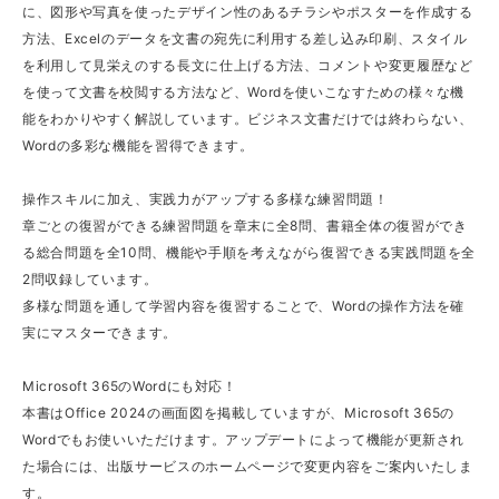
に、図形や写真を使ったデザイン性のあるチラシやポスターを作成する
方法、Excelのデータを文書の宛先に利用する差し込み印刷、スタイル
を利用して見栄えのする長文に仕上げる方法、コメントや変更履歴など
を使って文書を校閲する方法など、Wordを使いこなすための様々な機
能をわかりやすく解説しています。ビジネス文書だけでは終わらない、
Wordの多彩な機能を習得できます。
操作スキルに加え、実践力がアップする多様な練習問題！
章ごとの復習ができる練習問題を章末に全8問、書籍全体の復習ができ
る総合問題を全10問、機能や手順を考えながら復習できる実践問題を全
2問収録しています。
多様な問題を通して学習内容を復習することで、Wordの操作方法を確
実にマスターできます。
Microsoft 365のWordにも対応！
本書はOffice 2024の画面図を掲載していますが、Microsoft 365の
Wordでもお使いいただけます。アップデートによって機能が更新され
た場合には、出版サービスのホームページで変更内容をご案内いたしま
す。